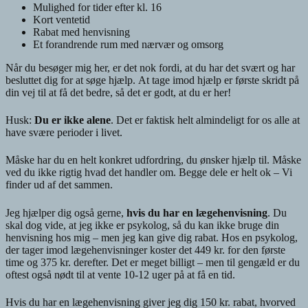
Mulighed for tider efter kl. 16
Kort ventetid
Rabat med henvisning
Et forandrende rum med nærvær og omsorg
Når du besøger mig her, er det nok fordi, at du har det svært og har
besluttet dig for at søge hjælp. At tage imod hjælp er første skridt på
din vej til at få det bedre, så det er godt, at du er her!
Husk:
Du er ikke alene
. Det er faktisk helt almindeligt for os alle at
have svære perioder i livet.
Måske har du en helt konkret udfordring, du ønsker hjælp til. Måske
ved du ikke rigtig hvad det handler om. Begge dele er helt ok – Vi
finder ud af det sammen.
Jeg hjælper dig også gerne,
hvis du har en lægehenvisning
. Du
skal dog vide, at jeg ikke er psykolog, så du kan ikke bruge din
henvisning hos mig – men jeg kan give dig rabat. Hos en psykolog,
der tager imod lægehenvisninger koster det 449 kr. for den første
time og 375 kr. derefter. Det er meget billigt – men til gengæld er du
oftest også nødt til at vente 10-12 uger på at få en tid.
Hvis du har en lægehenvisning giver jeg dig 150 kr. rabat, hvorved