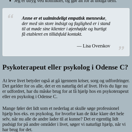
Jeg er utryg ved konflikter, og gør alt for at undgå dem.
Anne er et ualmindeligt empatisk menneske
,
der med sin store indsigt og faglighed er i stand
til at møde sine klienter i øjenhøjde og hurtigt
få etableret en tillidsfuld kontakt.
Lisa Overskov
Psykoterapeut eller psykolog i Odense C?
At leve livet betyder også at gå igennem kriser, sorg og udfordringer.
Det gælder for os alle, det er en naturlig del af livet. Hvis du lige nu
er udfordret, har du måske brug for at få hjælp hos en psykoterapeut
eller en psykolog i Odense C.
Mange føler det lidt som et nederlag at skulle søge professionel
hjælp hos eks. en psykolog, for hvorfor kan de ikke klare det hele
selv, når nu alle de andre lader til at kunne? Det er egentlig lidt
pudsigt for på andre områder i livet, søger vi naturligt hjælp, når vi
har brug for det.