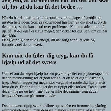
til, for at du kan få det bedre …
Når du har det dårligt, vil dine tanker være optaget af problemet
næsten hele tiden. Som psykoterapeut hjælper jeg dig med at bryde
de tanker, så du kan se ud over problemet. På den måde kan du få
øje på, at der også er rigtig meget, der virker for dig, selv om du har
det skidt.
Det giver dig den ro og energi, du har brug for til at lette og
forandre, dét der er svært.
Kun når du føler dig tryg, kan du få
hjælp ud af det svære
Uanset om du søger hjælp hos en psykolog eller en psykoterapeut er
det en forudsætning for et godt forløb, at du føler dig fuldstændig
tryg. Derfor lægger jeg meget stor vægt på at møde dig lige præcis
hvor du er. Der er ikke noget der er rigtigt eller forkert. Det er, som
det er, lige nu og her – men det er ikke det samme, som at det
behøver fortsætte på samme måde.
Det kan være rigtig svært at åbne op overfor en fremmed psykolog
eller psykoterapeut, men dem jeg hjælper siger gerne, at jeg har en