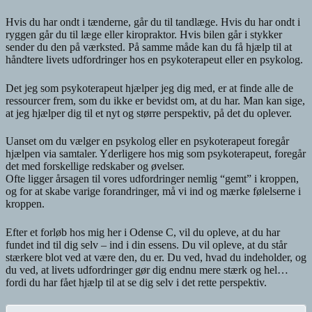
Hvis du har ondt i tænderne, går du til tandlæge. Hvis du har ondt i
ryggen går du til læge eller kiropraktor. Hvis bilen går i stykker
sender du den på værksted. På samme måde kan du få hjælp til at
håndtere livets udfordringer hos en psykoterapeut eller en psykolog.
Det jeg som psykoterapeut hjælper jeg dig med, er at finde alle de
ressourcer frem, som du ikke er bevidst om, at du har. Man kan sige,
at jeg hjælper dig til et nyt og større perspektiv, på det du oplever.
Uanset om du vælger en psykolog eller en psykoterapeut foregår
hjælpen via samtaler. Yderligere hos mig som psykoterapeut, foregår
det med forskellige redskaber og øvelser.
Ofte ligger årsagen til vores udfordringer nemlig “gemt” i kroppen,
og for at skabe varige forandringer, må vi ind og mærke følelserne i
kroppen.
Efter et forløb hos mig her i Odense C, vil du opleve, at du har
fundet ind til dig selv – ind i din essens. Du vil opleve, at du står
stærkere blot ved at være den, du er. Du ved, hvad du indeholder, og
du ved, at livets udfordringer gør dig endnu mere stærk og hel…
fordi du har fået hjælp til at se dig selv i det rette perspektiv.