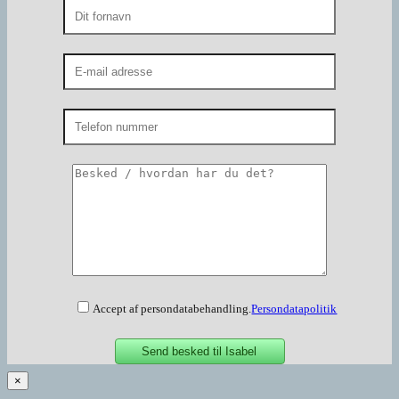
Accept af persondatabehandling.
Persondatapolitik
×