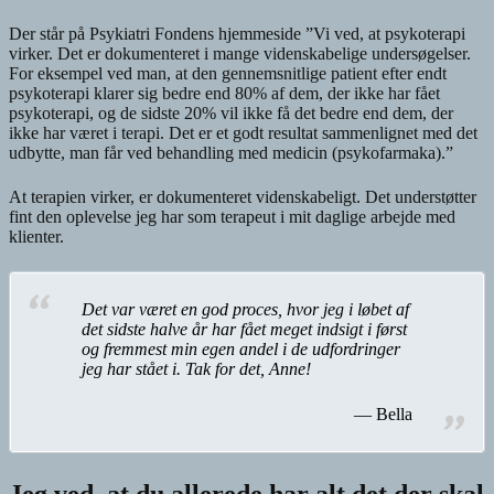
Der står på Psykiatri Fondens hjemmeside ”Vi ved, at psykoterapi
virker. Det er dokumenteret i mange videnskabelige undersøgelser.
For eksempel ved man, at den gennemsnitlige patient efter endt
psykoterapi klarer sig bedre end 80% af dem, der ikke har fået
psykoterapi, og de sidste 20% vil ikke få det bedre end dem, der
ikke har været i terapi. Det er et godt resultat sammenlignet med det
udbytte, man får ved behandling med medicin (psykofarmaka).”
At terapien virker, er dokumenteret videnskabeligt. Det understøtter
fint den oplevelse jeg har som terapeut i mit daglige arbejde med
klienter.
Det var været en god proces, hvor jeg i løbet af
det sidste halve år har fået meget indsigt i først
og fremmest min egen andel i de udfordringer
jeg har stået i. Tak for det, Anne!
Bella
Jeg ved, at du allerede har alt det der skal