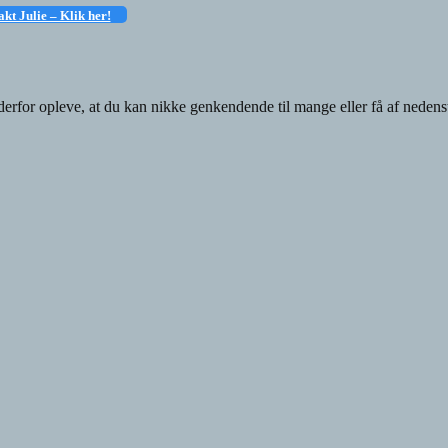
kt Julie – Klik her!
n derfor opleve, at du kan nikke genkendende til mange eller få af neden