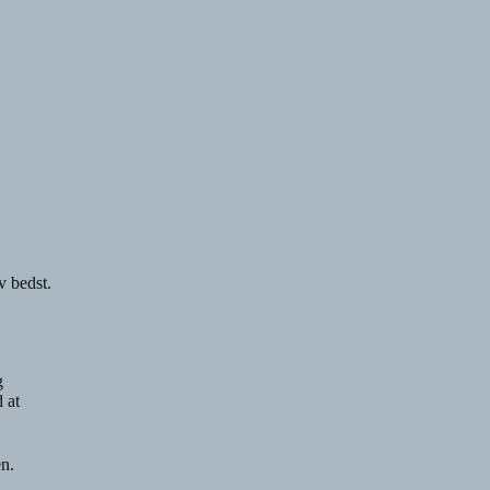
v bedst.
g
 at
en.