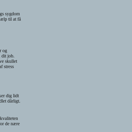
lags sygdom
lp til at få
r og
dit job.
ve skullet
f stress
er dig lidt
let dårligt.
kvaliteten
 for de nære