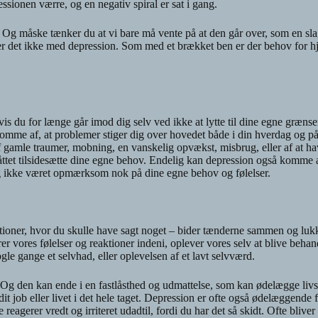
ssionen værre, og en negativ spiral er sat i gang.
 Og måske tænker du at vi bare må vente på at den går over, som en s
 er det ikke med depression. Som med et brækket ben er der behov for hjæ
du for længe går imod dig selv ved ikke at lytte til dine egne grænse
me af, at problemer stiger dig over hovedet både i din hverdag og på 
 gamle traumer, mobning, en vanskelig opvækst, misbrug, eller af at ha
tet tilsidesætte dine egne behov. Endelig kan depression også komme a
g ikke været opmærksom nok på dine egne behov og følelser.
ationer, hvor du skulle have sagt noget – bider tænderne sammen og lukk
rer vores følelser og reaktioner indeni, oplever vores selv at blive behand
gle gange et selvhad, eller oplevelsen af et lavt selvværd.
 Og den kan ende i en fastlåsthed og udmattelse, som kan ødelægge livs
 dit job eller livet i det hele taget. Depression er ofte også ødelæggende
eagerer vredt og irriteret udadtil, fordi du har det så skidt. Ofte bliver