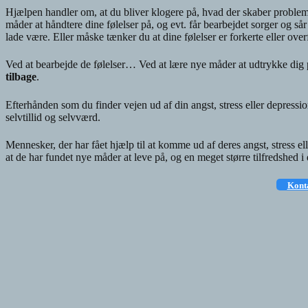
Hjælpen handler om, at du bliver klogere på, hvad der skaber problemern
måder at håndtere dine følelser på, og evt. får bearbejdet sorger og sår i
lade være. Eller måske tænker du at dine følelser er forkerte eller ove
Ved at bearbejde de følelser… Ved at lære nye måder at udtrykke di
tilbage
.
Efterhånden som du finder vejen ud af din angst, stress eller depression
selvtillid og selvværd.
Mennesker, der har fået hjælp til at komme ud af deres angst, stress ell
at de har fundet nye måder at leve på, og en meget større tilfredshed i 
Konta