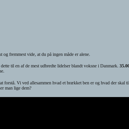
ørst og fremmest vide, at du på ingen måde er alene.
 dette til en af de mest udbredte lidelser blandt voksne i Danmark.
35.0
ne.
t forstå. Vi ved allesammen hvad et brækket ben er og hvad der skal til 
eler man lige dem?