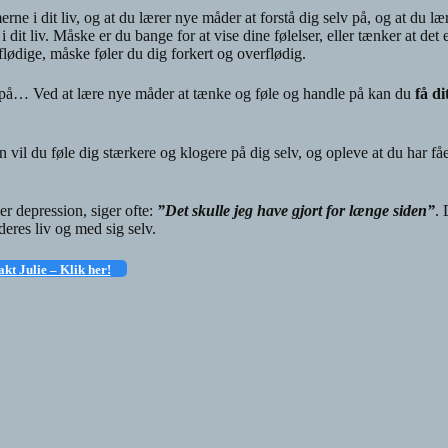
e i dit liv, og at du lærer nye måder at forstå dig selv på, og at du læ
 dit liv. Måske er du bange for at vise dine følelser, eller tænker at det e
rflødige, måske føler du dig forkert og overflødig.
g på… Ved at lære nye måder at tænke og føle og handle på kan du
få dit
 vil du føle dig stærkere og klogere på dig selv, og opleve at du har fåe
er depression, siger ofte:
”Det skulle jeg have gjort for længe siden”
. 
deres liv og med sig selv.
kt Julie – Klik her!