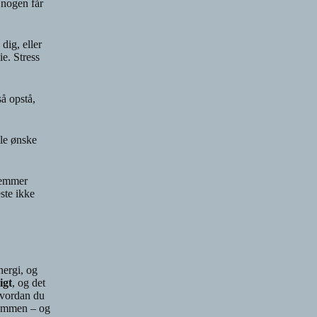
t nogen får
dig, eller
ie. Stress
å opstå,
lle ønske
klemmer
ste ikke
nergi, og
igt
, og det
hvordan du
 sammen – og