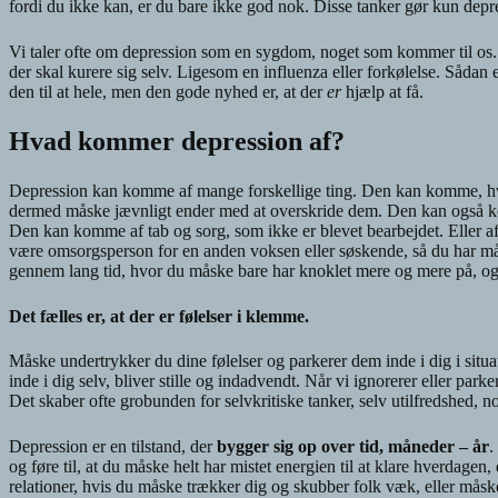
fordi du ikke kan, er du bare ikke god nok. Disse tanker gør kun depre
Vi taler ofte om depression som en sygdom, noget som kommer til os.
der skal kurere sig selv. Ligesom en influenza eller forkølelse. Sådan
den til at hele, men den gode nyhed er, at der
er
hjælp at få.
Hvad kommer depression af?
Depression kan komme af mange forskellige ting. Den kan komme, hvis 
dermed måske jævnligt ender med at overskride dem. Den kan også kom
Den kan komme af tab og sorg, som ikke er blevet bearbejdet. Eller af
være omsorgsperson for en anden voksen eller søskende, så du har måt
gennem lang tid, hvor du måske bare har knoklet mere og mere på, o
Det fælles er, at der er følelser i klemme.
Måske undertrykker du dine følelser og parkerer dem inde i dig i situ
inde i dig selv, bliver stille og indadvendt.
Når vi ignorerer eller parke
Det skaber ofte grobunden for selvkritiske tanker, selv utilfredshed, no
Depression er en tilstand, der
bygger sig op over tid, måneder – år
.
og føre til, at du måske helt har mistet energien til at klare hverdagen,
relationer, hvis du måske trækker dig og skubber folk væk, eller måske r