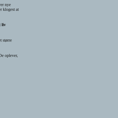
rer nye
r klogest at
 liv
t større
De oplever,