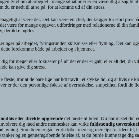
 ingen tvivl om at arbejdet i mange situationer er en væsentlig årsag til a
 du er nødt til at se på, for at komme ud af din stress.
ehageligt at være der. Det kan være en chef, der lægger for stort pres på 
 det være for mange opgaver, udfordringer med relationerne til din famil
ov, der ikke mødes
inger på arbejdet, fyringsrunder, skilsmisse eller flytning. Det kan ogs
kan dette forekomme både på arbejdet og i hjemmet.
for meget eller fokuserer på alt det er der er galt, eller alt det, du vi
ende kan give dig stress.
e fleste, tror at de bare lige har lidt travlt i et stykke tid, og at hvis de 
r er der den personlige følelse af overraskelse, simpelthen fordi de fle
, modløs eller direkte opgivende
det meste af tiden. Du har mistet din e
 involvere dig med andre mennesker kan virke
fuldstændig uoverskuel
avning. Som tiden er gået er du løbet mere og mere tør for ideer til, 
ske tanker og en gennemgribende følelse af, at du burde kunne tage dig