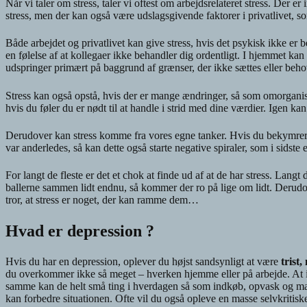
Når vi taler om stress, taler vi oftest om arbejdsrelateret stress. Der er
stress, men der kan også være udslagsgivende faktorer i privatlivet, som
Både arbejdet og privatlivet kan give stress, hvis det psykisk ikke er b
en følelse af at kollegaer ikke behandler dig ordentligt. I hjemmet kan
udspringer primært på baggrund af grænser, der ikke sættes eller beh
Stress kan også opstå, hvis der er mange ændringer, så som omorganiser
hvis du føler du er nødt til at handle i strid med dine værdier. Igen 
Derudover kan stress komme fra vores egne tanker. Hvis du bekymrer dig 
var anderledes, så kan dette også starte negative spiraler, som i sidste 
For langt de fleste er det et chok at finde ud af at de har stress. Langt d
ballerne sammen lidt endnu, så kommer der ro på lige om lidt. Derudove
tror, at stress er noget, der kan ramme dem…
Hvad er depression ?
Hvis du har en depression, oplever du højst sandsynligt at være
trist
du overkommer ikke så meget – hverken hjemme eller på arbejde. At
samme kan de helt små ting i hverdagen så som indkøb, opvask og madl
kan forbedre situationen. Ofte vil du også opleve en masse selvkriti