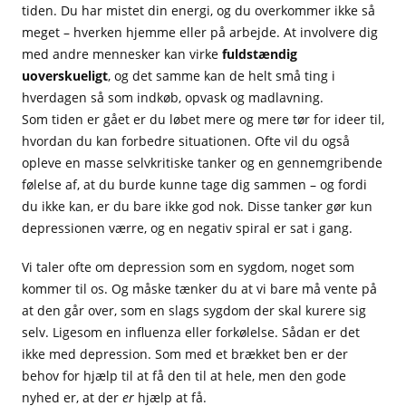
tiden. Du har mistet din energi, og du overkommer ikke så
meget – hverken hjemme eller på arbejde. At involvere dig
med andre mennesker kan virke
fuldstændig
uoverskueligt
, og det samme kan de helt små ting i
hverdagen så som indkøb, opvask og madlavning.
Som tiden er gået er du løbet mere og mere tør for ideer til,
hvordan du kan forbedre situationen. Ofte vil du også
opleve en masse selvkritiske tanker og en gennemgribende
følelse af, at du burde kunne tage dig sammen – og fordi
du ikke kan, er du bare ikke god nok. Disse tanker gør kun
depressionen værre, og en negativ spiral er sat i gang.
Vi taler ofte om depression som en sygdom, noget som
kommer til os. Og måske tænker du at vi bare må vente på
at den går over, som en slags sygdom der skal kurere sig
selv. Ligesom en influenza eller forkølelse. Sådan er det
ikke med depression. Som med et brækket ben er der
behov for hjælp til at få den til at hele, men den gode
nyhed er, at der
er
hjælp at få.