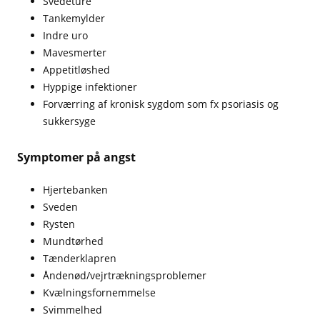
Svedeture
Tankemylder
Indre uro
Mavesmerter
Appetitløshed
Hyppige infektioner
Forværring af kronisk sygdom som fx psoriasis og
sukkersyge
Symptomer på angst
Hjertebanken
Sveden
Rysten
Mundtørhed
Tænderklapren
Åndenød/vejrtrækningsproblemer
Kvælningsfornemmelse
Svimmelhed