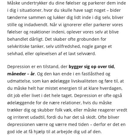
Måske undertrykker du dine følelser og parkerer dem inde
i dig i situationer, hvor du skulle have sagt noget – bider
tænderne sammen og lukker dig lidt inde i dig selv, bliver
stille og indadvendt.
Når vi ignorerer eller parkerer vores
følelser og reaktioner indeni, oplever vores selv at blive
behandlet dårligt. Det skaber ofte grobunden for
selvkritiske tanker, selv utilfredshed, nogle gange et
selvhad, eller oplevelsen af et lavt selvværd.
Depression er en tilstand, der
bygger sig op over tid,
måneder – år
. Og den kan ende i en fastlåsthed og
udmattelse, som kan ødelægge livskvaliteten og føre til, at
du måske helt har mistet energien til at klare hverdagen,
dit job eller livet i det hele taget. Depression er ofte også
ødelæggende for de nære relationer, hvis du måske
trækker dig og skubber folk væk, eller måske reagerer vredt
og irriteret udadtil, fordi du har det så skidt. Ofte bliver
depressionen værre og værre med tiden – derfor er det en
god ide at få hjælp til at arbejde dig ud af den.