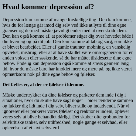
Hvad kommer depression af?
Depression kan komme af mange forskellige ting. Den kan komme,
hvis du for længe går imod dig selv ved ikke at lytte til dine egne
grænser og dermed måske jævnligt ender med at overskride dem.
Den kan også komme af, at problemer stiger dig over hovedet både i
din hverdag og på dit job. Den kan komme af tab og sorg, som ikke
er blevet bearbejdet. Eller af gamle traumer, mobning, en vanskelig
opvækst, misbrug, eller af at have skullet være omsorgsperson for en
anden voksen eller søskende, så du har måttet tilsidesætte dine egne
behov. Endelig kan depression også komme af stress gennem lang
tid, hvor du måske bare har knoklet mere og mere på, og ikke været
opmærksom nok på dine egne behov og følelser.
Det fælles er, at der er følelser i klemme.
Måske undertrykker du dine følelser og parkerer dem inde i dig i
situationer, hvor du skulle have sagt noget – bider tænderne sammen
og lukker dig lidt inde i dig selv, bliver stille og indadvendt.
Når vi
ignorerer eller parkerer vores følelser og reaktioner indeni, oplever
vores selv at blive behandlet dårligt. Det skaber ofte grobunden for
selvkritiske tanker, selv utilfredshed, nogle gange et selvhad, eller
oplevelsen af et lavt selvværd.