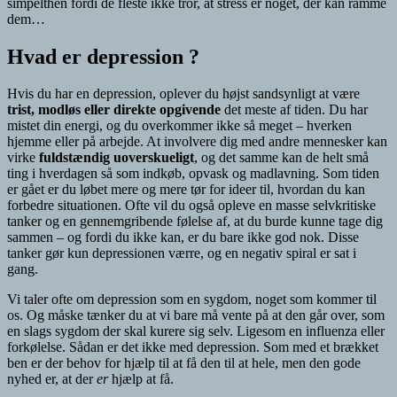
simpelthen fordi de fleste ikke tror, at stress er noget, der kan ramme
dem…
Hvad er depression ?
Hvis du har en depression, oplever du højst sandsynligt at være
trist, modløs eller direkte opgivende
det meste af tiden. Du har
mistet din energi, og du overkommer ikke så meget – hverken
hjemme eller på arbejde. At involvere dig med andre mennesker kan
virke
fuldstændig uoverskueligt
, og det samme kan de helt små
ting i hverdagen så som indkøb, opvask og madlavning. Som tiden
er gået er du løbet mere og mere tør for ideer til, hvordan du kan
forbedre situationen. Ofte vil du også opleve en masse selvkritiske
tanker og en gennemgribende følelse af, at du burde kunne tage dig
sammen – og fordi du ikke kan, er du bare ikke god nok. Disse
tanker gør kun depressionen værre, og en negativ spiral er sat i
gang.
Vi taler ofte om depression som en sygdom, noget som kommer til
os. Og måske tænker du at vi bare må vente på at den går over, som
en slags sygdom der skal kurere sig selv. Ligesom en influenza eller
forkølelse. Sådan er det ikke med depression. Som med et brækket
ben er der behov for hjælp til at få den til at hele, men den gode
nyhed er, at der
er
hjælp at få.