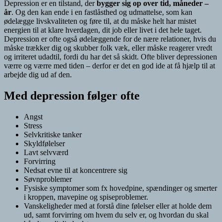
Depression er en tilstand, der
bygger sig op over tid, måneder –
år
. Og den kan ende i en fastlåsthed og udmattelse, som kan
ødelægge livskvaliteten og føre til, at du måske helt har mistet
energien til at klare hverdagen, dit job eller livet i det hele taget.
Depression er ofte også ødelæggende for de nære relationer, hvis du
måske trækker dig og skubber folk væk, eller måske reagerer vredt
og irriteret udadtil, fordi du har det så skidt. Ofte bliver depressionen
værre og værre med tiden – derfor er det en god ide at få hjælp til at
arbejde dig ud af den.
Med depression følger ofte
Angst
Stress
Selvkritiske tanker
Skyldfølelser
Lavt selvværd
Forvirring
Nedsat evne til at koncentrere sig
Søvnproblemer
Fysiske symptomer som fx hovedpine, spændinger og smerter
i kroppen, mavepine og spiseproblemer.
Vanskeligheder med at forstå dine følelser eller at holde dem
ud, samt forvirring om hvem du selv er, og hvordan du skal