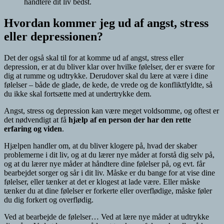
håndtere dit liv bedst.
Hvordan kommer jeg ud af angst, stress
eller depressionen?
Det der også skal til for at komme ud af angst, stress eller
depression, er at du bliver klar over hvilke følelser, der er svære for
dig at rumme og udtrykke. Derudover skal du lære at være i dine
følelser – både de glade, de kede, de vrede og de konfliktfyldte, så
du ikke skal fortsætte med at undertrykke dem.
Angst, stress og depression kan være meget voldsomme, og oftest er
det nødvendigt at få
hjælp af en person der har den rette
erfaring og viden
.
Hjælpen handler om, at du bliver klogere på, hvad der skaber
problemerne i dit liv, og at du lærer nye måder at forstå dig selv på,
og at du lærer nye måder at håndtere dine følelser på, og evt. får
bearbejdet sorger og sår i dit liv. Måske er du bange for at vise dine
følelser, eller tænker at det er klogest at lade være. Eller måske
tænker du at dine følelser er forkerte eller overflødige, måske føler
du dig forkert og overflødig.
Ved at bearbejde de følelser… Ved at lære nye måder at udtrykke