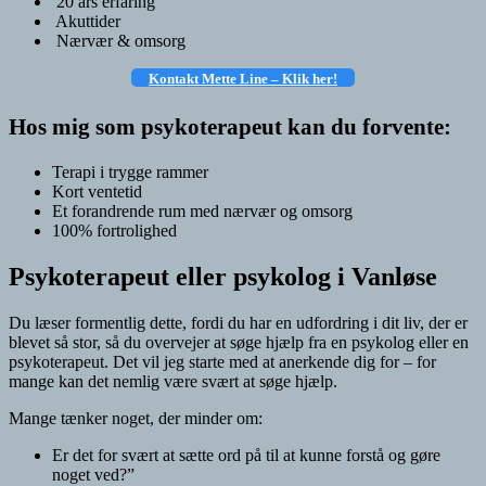
20 års erfaring
Akuttider
Nærvær & omsorg
Kontakt Mette Line – Klik
her!
Hos mig som psykoterapeut kan du forvente:
Terapi i trygge rammer
Kort ventetid
Et forandrende rum med nærvær og omsorg
100% fortrolighed
Psykoterapeut eller psykolog i Vanløse
Du læser formentlig dette, fordi du har en udfordring i dit liv, der er
blevet så stor, så du overvejer at søge hjælp fra en psykolog eller en
psykoterapeut. Det vil jeg starte med at anerkende dig for – for
mange kan det nemlig være svært at søge hjælp.
Mange tænker noget, der minder om:
Er det for svært at sætte ord på til at kunne forstå og gøre
noget ved?”