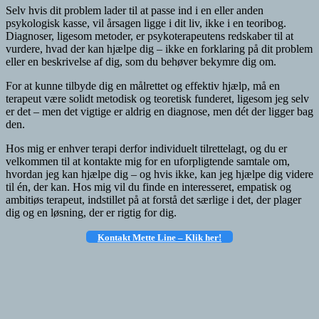
Selv hvis dit problem lader til at passe ind i en eller anden
psykologisk kasse, vil årsagen ligge i dit liv, ikke i en teoribog.
Diagnoser, ligesom metoder, er psykoterapeutens redskaber til at
vurdere, hvad der kan hjælpe dig – ikke en forklaring på dit problem
eller en beskrivelse af dig, som du behøver bekymre dig om.
For at kunne tilbyde dig en målrettet og effektiv hjælp, må en
terapeut være solidt metodisk og teoretisk funderet, ligesom jeg selv
er det – men det vigtige er aldrig en diagnose, men dét der ligger bag
den.
Hos mig er enhver terapi derfor individuelt tilrettelagt, og du er
velkommen til at kontakte mig for en uforpligtende samtale om,
hvordan jeg kan hjælpe dig – og hvis ikke, kan jeg hjælpe dig videre
til én, der kan. Hos mig vil du finde en interesseret, empatisk og
ambitiøs terapeut, indstillet på at forstå det særlige i det, der plager
dig og en løsning, der er rigtig for dig.
Kontakt Mette Line – Klik
her!