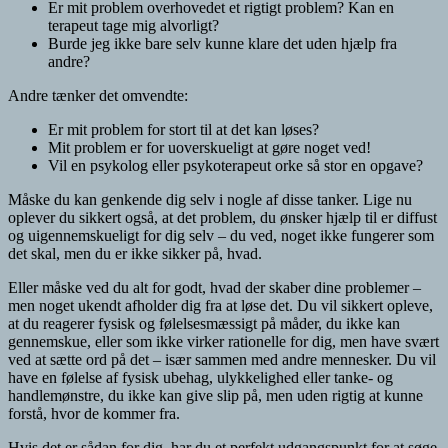
Er mit problem overhovedet et rigtigt problem? Kan en
terapeut tage mig alvorligt?
Burde jeg ikke bare selv kunne klare det uden hjælp fra
andre?
Andre tænker det omvendte:
Er mit problem for stort til at det kan løses?
Mit problem er for uoverskueligt at gøre noget ved!
Vil en psykolog eller psykoterapeut orke så stor en opgave?
Måske du kan genkende dig selv i nogle af disse tanker. Lige nu
oplever du sikkert også, at det problem, du ønsker hjælp til er diffust
og uigennemskueligt for dig selv – du ved, noget ikke fungerer som
det skal, men du er ikke sikker på, hvad.
Eller måske ved du alt for godt, hvad der skaber dine problemer –
men noget ukendt afholder dig fra at løse det. Du vil sikkert opleve,
at du reagerer fysisk og følelsesmæssigt på måder, du ikke kan
gennemskue, eller som ikke virker rationelle for dig, men have svært
ved at sætte ord på det – især sammen med andre mennesker. Du vil
have en følelse af fysisk ubehag, ulykkelighed eller tanke- og
handlemønstre, du ikke kan give slip på, men uden rigtig at kunne
forstå, hvor de kommer fra.
Hvis det er sådan for dig, har du et perfekt udgangspunkt for at søge