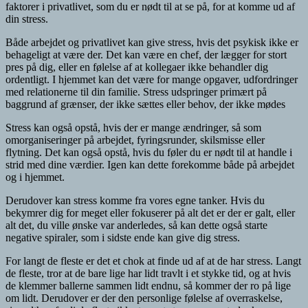
faktorer i privatlivet, som du er nødt til at se på, for at komme ud af
din stress.
Både arbejdet og privatlivet kan give stress, hvis det psykisk ikke er
behageligt at være der. Det kan være en chef, der lægger for stort
pres på dig, eller en følelse af at kollegaer ikke behandler dig
ordentligt. I hjemmet kan det være for mange opgaver, udfordringer
med relationerne til din familie. Stress udspringer primært på
baggrund af grænser, der ikke sættes eller behov, der ikke mødes
Stress kan også opstå, hvis der er mange ændringer, så som
omorganiseringer på arbejdet, fyringsrunder, skilsmisse eller
flytning. Det kan også opstå, hvis du føler du er nødt til at handle i
strid med dine værdier. Igen kan dette forekomme både på arbejdet
og i hjemmet.
Derudover kan stress komme fra vores egne tanker. Hvis du
bekymrer dig for meget eller fokuserer på alt det er der er galt, eller
alt det, du ville ønske var anderledes, så kan dette også starte
negative spiraler, som i sidste ende kan give dig stress.
For langt de fleste er det et chok at finde ud af at de har stress. Langt
de fleste, tror at de bare lige har lidt travlt i et stykke tid, og at hvis
de klemmer ballerne sammen lidt endnu, så kommer der ro på lige
om lidt. Derudover er der den personlige følelse af overraskelse,