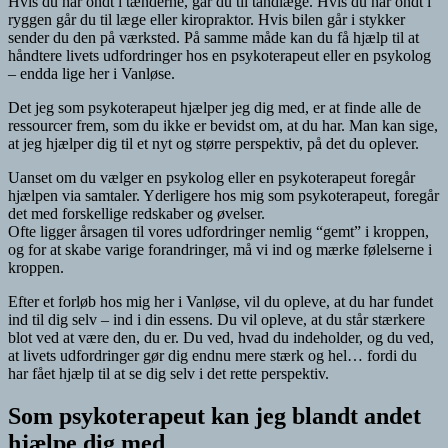
Hvis du har ondt i tænderne, går du til tandlæge. Hvis du har ondt i
ryggen går du til læge eller kiropraktor. Hvis bilen går i stykker
sender du den på værksted. På samme måde kan du få hjælp til at
håndtere livets udfordringer hos en psykoterapeut eller en psykolog
– endda lige her i Vanløse.
Det jeg som psykoterapeut hjælper jeg dig med, er at finde alle de
ressourcer frem, som du ikke er bevidst om, at du har. Man kan sige,
at jeg hjælper dig til et nyt og større perspektiv, på det du oplever.
Uanset om du vælger en psykolog eller en psykoterapeut foregår
hjælpen via samtaler. Yderligere hos mig som psykoterapeut, foregår
det med forskellige redskaber og øvelser.
Ofte ligger årsagen til vores udfordringer nemlig “gemt” i kroppen,
og for at skabe varige forandringer, må vi ind og mærke følelserne i
kroppen.
Efter et forløb hos mig her i Vanløse, vil du opleve, at du har fundet
ind til dig selv – ind i din essens. Du vil opleve, at du står stærkere
blot ved at være den, du er. Du ved, hvad du indeholder, og du ved,
at livets udfordringer gør dig endnu mere stærk og hel… fordi du
har fået hjælp til at se dig selv i det rette perspektiv.
Som psykoterapeut kan jeg blandt andet
hjælpe dig med