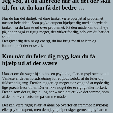
Jeg ved, at du allerede har alt det der skal
til, for at du kan få det bedre …
Når du har det dårligt, vil dine tanker være optaget af problemet
næsten hele tiden. Som psykoterapeut hjælper dig med at bryde de
tanker, så du kan se ud over problemet. På den måde kan du få øje
på, at der også er rigtig meget, der virker for dig, selv om du har det
skidt.
Det giver dig den ro og energi, du har brug for til at lette og
forandre, dét der er svært.
Kun når du føler dig tryg, kan du få
hjælp ud af det svære
Uanset om du søger hjælp hos en psykolog eller en psykoterapeut i
Vanløse er det en forudsætning for et godt forløb, at du føler dig
fuldstændig tryg. Derfor lægger jeg meget stor vægt på at møde dig
lige præcis hvor du er. Der er ikke noget der er rigtigt eller forkert.
Det er, som det er, lige nu og her – men det er ikke det samme, som
at det behøver fortsætte på samme måde.
Det kan være rigtig svært at åbne op overfor en fremmed psykolog
eller psykoterapeut, men dem jeg hjælper siger gerne, at jeg har en