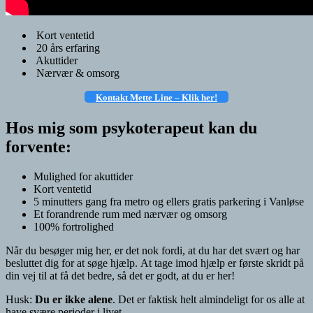
Kort ventetid
20 års erfaring
Akuttider
Nærvær & omsorg
Kontakt Mette Line – Klik
her!
Hos mig som psykoterapeut kan du
forvente:
Mulighed for akuttider
Kort ventetid
5 minutters gang fra metro og ellers gratis parkering i Vanløse
Et forandrende rum med nærvær og omsorg
100% fortrolighed
Når du besøger mig her, er det nok fordi, at du har det svært og har
besluttet dig for at søge hjælp. At tage imod hjælp er første skridt på
din vej til at få det bedre, så det er godt, at du er her!
Husk:
Du er ikke alene
. Det er faktisk helt almindeligt for os alle at
have svære perioder i livet.