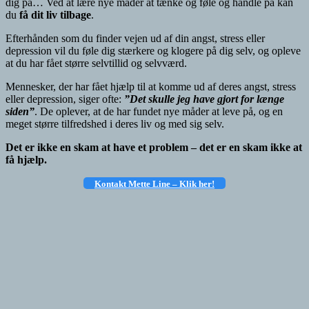
dig på… Ved at lære nye måder at tænke og føle og handle på kan
du
få dit liv tilbage
.
Efterhånden som du finder vejen ud af din angst, stress eller
depression vil du føle dig stærkere og klogere på dig selv, og opleve
at du har fået større selvtillid og selvværd.
Mennesker, der har fået hjælp til at komme ud af deres angst, stress
eller depression, siger ofte:
”Det skulle jeg have gjort for længe
siden”
. De oplever, at de har fundet nye måder at leve på, og en
meget større tilfredshed i deres liv og med sig selv.
Det er ikke en skam at have et problem – det er en skam ikke at
få hjælp.
Kontakt Mette Line – Klik
her!