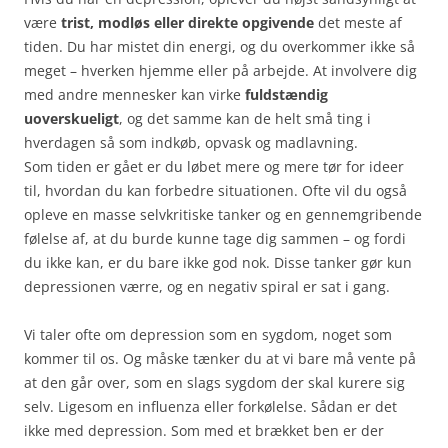
være
trist, modløs eller direkte opgivende
det meste af
tiden. Du har mistet din energi, og du overkommer ikke så
meget – hverken hjemme eller på arbejde. At involvere dig
med andre mennesker kan virke
fuldstændig
uoverskueligt
, og det samme kan de helt små ting i
hverdagen så som indkøb, opvask og madlavning.
Som tiden er gået er du løbet mere og mere tør for ideer
til, hvordan du kan forbedre situationen. Ofte vil du også
opleve en masse selvkritiske tanker og en gennemgribende
følelse af, at du burde kunne tage dig sammen – og fordi
du ikke kan, er du bare ikke god nok. Disse tanker gør kun
depressionen værre, og en negativ spiral er sat i gang.
Vi taler ofte om depression som en sygdom, noget som
kommer til os. Og måske tænker du at vi bare må vente på
at den går over, som en slags sygdom der skal kurere sig
selv. Ligesom en influenza eller forkølelse. Sådan er det
ikke med depression. Som med et brækket ben er der