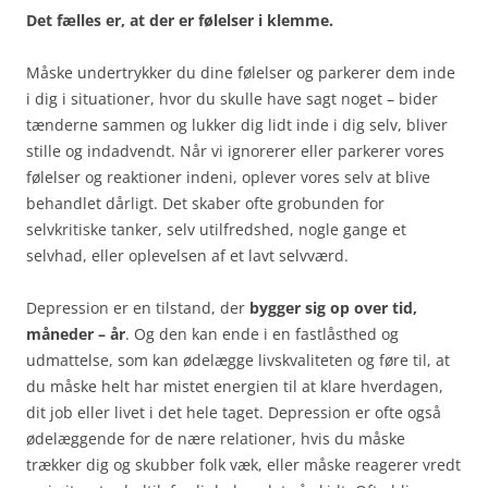
Det fælles er, at der er følelser i klemme.
Måske undertrykker du dine følelser og parkerer dem inde
i dig i situationer, hvor du skulle have sagt noget – bider
tænderne sammen og lukker dig lidt inde i dig selv, bliver
stille og indadvendt.
Når vi ignorerer eller parkerer vores
følelser og reaktioner indeni, oplever vores selv at blive
behandlet dårligt. Det skaber ofte grobunden for
selvkritiske tanker, selv utilfredshed, nogle gange et
selvhad, eller oplevelsen af et lavt selvværd.
Depression er en tilstand, der
bygger sig op over tid,
måneder – år
. Og den kan ende i en fastlåsthed og
udmattelse, som kan ødelægge livskvaliteten og føre til, at
du måske helt har mistet energien til at klare hverdagen,
dit job eller livet i det hele taget. Depression er ofte også
ødelæggende for de nære relationer, hvis du måske
trækker dig og skubber folk væk, eller måske reagerer vredt