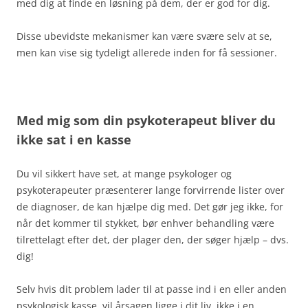
med dig at finde en løsning på dem, der er god for dig.
Disse ubevidste mekanismer kan være svære selv at se,
men kan vise sig tydeligt allerede inden for få sessioner.
Med mig som din psykoterapeut bliver du
ikke sat i en kasse
Du vil sikkert have set, at mange psykologer og
psykoterapeuter præsenterer lange forvirrende lister over
de diagnoser, de kan hjælpe dig med. Det gør jeg ikke, for
når det kommer til stykket, bør enhver behandling være
tilrettelagt efter det, der plager den, der søger hjælp – dvs.
dig!
Selv hvis dit problem lader til at passe ind i en eller anden
psykologisk kasse, vil årsagen ligge i dit liv, ikke i en