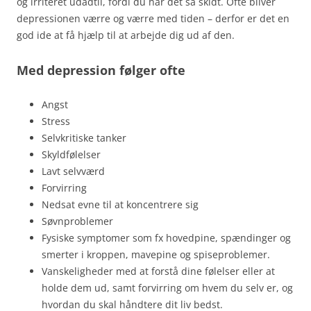
og irriteret udadtil, fordi du har det så skidt. Ofte bliver
depressionen værre og værre med tiden – derfor er det en
god ide at få hjælp til at arbejde dig ud af den.
Med depression følger ofte
Angst
Stress
Selvkritiske tanker
Skyldfølelser
Lavt selvværd
Forvirring
Nedsat evne til at koncentrere sig
Søvnproblemer
Fysiske symptomer som fx hovedpine, spændinger og
smerter i kroppen, mavepine og spiseproblemer.
Vanskeligheder med at forstå dine følelser eller at
holde dem ud, samt forvirring om hvem du selv er, og
hvordan du skal håndtere dit liv bedst.