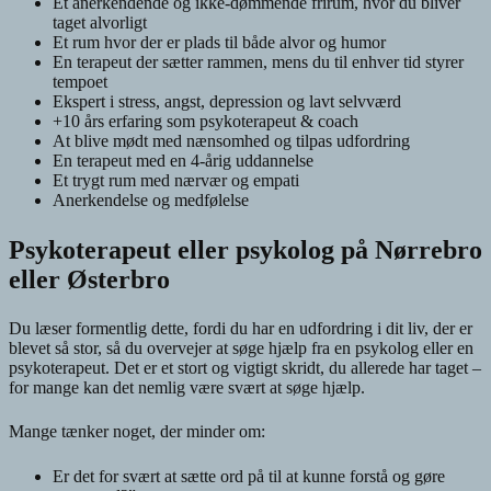
Et anerkendende og ikke-dømmende frirum, hvor du bliver
taget alvorligt
Et rum hvor der er plads til både alvor og humor
En terapeut der sætter rammen, mens du til enhver tid styrer
tempoet
Ekspert i stress, angst, depression og lavt selvværd
+10 års erfaring som psykoterapeut & coach
At blive mødt med nænsomhed og tilpas udfordring
En terapeut med en 4-årig uddannelse
Et trygt rum med nærvær og empati
Anerkendelse og medfølelse
Psykoterapeut eller psykolog på Nørrebro
eller Østerbro
Du læser formentlig dette, fordi du har en udfordring i dit liv, der er
blevet så stor, så du overvejer at søge hjælp fra en psykolog eller en
psykoterapeut. Det er et stort og vigtigt skridt, du allerede har taget –
for mange kan det nemlig være svært at søge hjælp.
Mange tænker noget, der minder om:
Er det for svært at sætte ord på til at kunne forstå og gøre