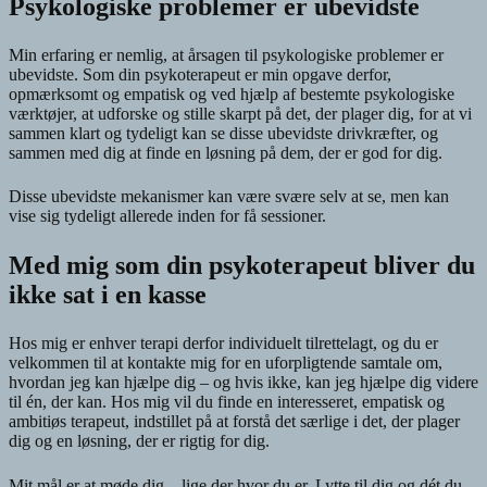
Psykologiske problemer er ubevidste
Min erfaring er nemlig, at årsagen til psykologiske problemer er
ubevidste. Som din psykoterapeut er min opgave derfor,
opmærksomt og empatisk og ved hjælp af bestemte psykologiske
værktøjer, at udforske og stille skarpt på det, der plager dig, for at vi
sammen klart og tydeligt kan se disse ubevidste drivkræfter, og
sammen med dig at finde en løsning på dem, der er god for dig.
Disse ubevidste mekanismer kan være svære selv at se, men kan
vise sig tydeligt allerede inden for få sessioner.
Med mig som din psykoterapeut bliver du
ikke sat i en kasse
Hos mig er enhver terapi derfor individuelt tilrettelagt, og du er
velkommen til at kontakte mig for en uforpligtende samtale om,
hvordan jeg kan hjælpe dig – og hvis ikke, kan jeg hjælpe dig videre
til én, der kan. Hos mig vil du finde en interesseret, empatisk og
ambitiøs terapeut, indstillet på at forstå det særlige i det, der plager
dig og en løsning, der er rigtig for dig.
Mit mål er at møde dig – lige der hvor du er. Lytte til dig og dét du