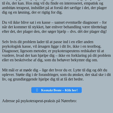
til én, der kan. Hos mig vil du finde en interesseret, empatisk og
ambitiøs terapeut, indstillet på at forstå det særlige i det, der plager
dig og en løsning, der er rigtig for dig.
Du vil ikke blive sat i en kasse – uanset eventuelle diagnoser – for
når det kommer til stykket, bør enhver behandling være tilrettelagt
efter det, der plager den, der søger hjælp – dvs. dét der plager dig!
Selv hvis dit problem lader til at passe ind i en eller anden
psykologisk kasse, vil årsagen ligge i dit liv, ikke i en teoribog.
Diagnoser, ligesom metoder, er psykoterapeutens redskaber til at
vurdere, hvad der kan hjælpe dig – ikke en forklaring på dit problem
eller en beskrivelse af dig, som du behøver bekymre dig om.
Mit mål er at møde dig – lige der hvor du er. Lytte til dig og dét du
oplever. Støtte dig i de forandringer, som du ønsker, der skal ske i dit
liv, og grundlæggende hjælpe dig til at få det bedre.
Kontakt Bente – Klik her!
Adresse på psykoterapeut-praksis på Nørrebro: