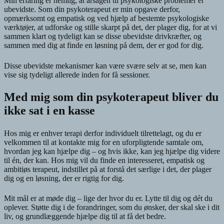
Min erfaring er nemlig, at årsagen til psykologiske problemer er
ubevidste. Som din psykoterapeut er min opgave derfor,
opmærksomt og empatisk og ved hjælp af bestemte psykologiske
værktøjer, at udforske og stille skarpt på det, der plager dig, for at vi
sammen klart og tydeligt kan se disse ubevidste drivkræfter, og
sammen med dig at finde en løsning på dem, der er god for dig.
Disse ubevidste mekanismer kan være svære selv at se, men kan
vise sig tydeligt allerede inden for få sessioner.
Med mig som din psykoterapeut bliver du
ikke sat i en kasse
Hos mig er enhver terapi derfor individuelt tilrettelagt, og du er
velkommen til at kontakte mig for en uforpligtende samtale om,
hvordan jeg kan hjælpe dig – og hvis ikke, kan jeg hjælpe dig videre
til én, der kan. Hos mig vil du finde en interesseret, empatisk og
ambitiøs terapeut, indstillet på at forstå det særlige i det, der plager
dig og en løsning, der er rigtig for dig.
Mit mål er at møde dig – lige der hvor du er. Lytte til dig og dét du
oplever. Støtte dig i de forandringer, som du ønsker, der skal ske i dit
liv, og grundlæggende hjælpe dig til at få det bedre.