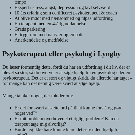
tempo
Ekspert i stress, angst, depression og lavt selvværd
10 års erfaring som certificeret psykoterapeut & coach
At blive mødt med nænsomhed og tilpas udfordring
En terapeut med en 4-årig uddannelse
Gratis parkering
Et trygt rum med nærvær og empati
Anerkendelse og medfølelse
Psykoterapeut eller psykolog i Lyngby
Du læser formentlig dette, fordi du har en udfordring i dit liv, der er
blevet så stor, så du overvejer at søge hjælp fra en psykolog eller en
psykoterapeut. Det er et stort og vigtigt skridt, du allerede har taget –
for mange kan det nemlig være svært at søge hjælp.
Mange tænker noget, der minder om:
Er det for svært at sætte ord på til at kunne forstå og gøre
noget ved?”
Er mit problem overhovedet et rigtigt problem? Kan en
terapeut tage mig alvorligt?
Burde jeg ikke bare kunne klare det selv uden hjælp fra
andre?