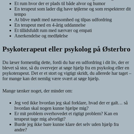
Et rum hvor der er plads til både alvor og humor
En terapeut som lader dig have tøjlerne og som respekterer dit
tempo
At blive mødt med nænsomhed og tilpas udfordring
En terapeut med en 4-årig uddannelse
Et tillidsfuldt rum med nærvær og empati
Anerkendelse og medfølelse
Psykoterapeut eller psykolog på Østerbro
Du læser formentlig dette, fordi du har en udfordring i dit liv, der er
blevet så stor, så du overvejer at søge hjælp fra en psykolog eller en
psykoterapeut. Det er et stort og vigtigt skridt, du allerede har taget –
for mange kan det nemlig være svært at søge hjælp.
Mange tænker noget, der minder om:
Jeg ved ikke hvordan jeg skal forklare, hvad der er galt… så
hvordan skal nogen kunne hjælpe mig?
Er mit problem overhovedet et rigtigt problem? Kan en
terapeut tage mig alvorligt?
Burde jeg ikke bare kunne klare det selv uden hjælp fra
andre?