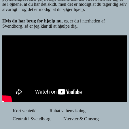
se i øjnene, at du har det skidt, men det er modigt at du tager dig selv
alvorligt – og det er modigt at du søger hjælp.
Hvis du har brug for hjælp nu
, og er du i nærheden af
Svendborg, så er jeg klar til at hjælpe dig.
Kort ventetid
Rabat v. henvisning
Centralt i Svendborg
Nærvær & Omsorg