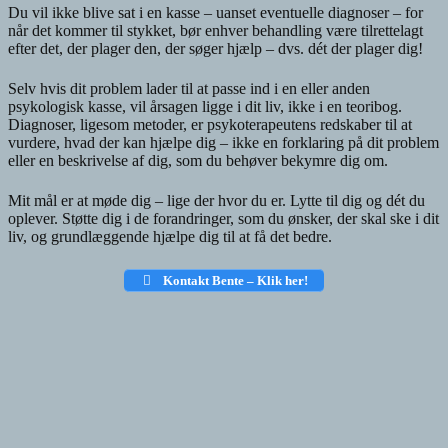
Du vil ikke blive sat i en kasse – uanset eventuelle diagnoser – for
når det kommer til stykket, bør enhver behandling være tilrettelagt
efter det, der plager den, der søger hjælp – dvs. dét der plager dig!
Selv hvis dit problem lader til at passe ind i en eller anden
psykologisk kasse, vil årsagen ligge i dit liv, ikke i en teoribog.
Diagnoser, ligesom metoder, er psykoterapeutens redskaber til at
vurdere, hvad der kan hjælpe dig – ikke en forklaring på dit problem
eller en beskrivelse af dig, som du behøver bekymre dig om.
Mit mål er at møde dig – lige der hvor du er. Lytte til dig og dét du
oplever. Støtte dig i de forandringer, som du ønsker, der skal ske i dit
liv, og grundlæggende hjælpe dig til at få det bedre.
Kontakt Bente – Klik her!