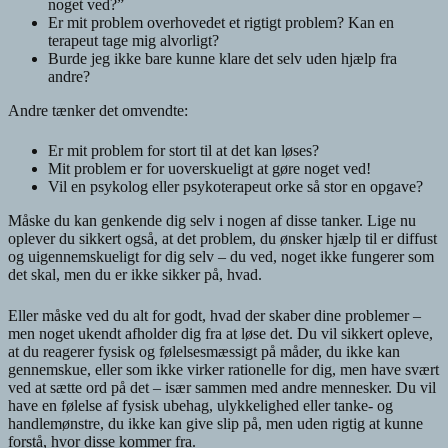
noget ved?”
Er mit problem overhovedet et rigtigt problem? Kan en
terapeut tage mig alvorligt?
Burde jeg ikke bare kunne klare det selv uden hjælp fra
andre?
Andre tænker det omvendte:
Er mit problem for stort til at det kan løses?
Mit problem er for uoverskueligt at gøre noget ved!
Vil en psykolog eller psykoterapeut orke så stor en opgave?
Måske du kan genkende dig selv i nogen af disse tanker. Lige nu
oplever du sikkert også, at det problem, du ønsker hjælp til er diffust
og uigennemskueligt for dig selv – du ved, noget ikke fungerer som
det skal, men du er ikke sikker på, hvad.
Eller måske ved du alt for godt, hvad der skaber dine problemer –
men noget ukendt afholder dig fra at løse det. Du vil sikkert opleve,
at du reagerer fysisk og følelsesmæssigt på måder, du ikke kan
gennemskue, eller som ikke virker rationelle for dig, men have svært
ved at sætte ord på det – især sammen med andre mennesker. Du vil
have en følelse af fysisk ubehag, ulykkelighed eller tanke- og
handlemønstre, du ikke kan give slip på, men uden rigtig at kunne
forstå, hvor disse kommer fra.