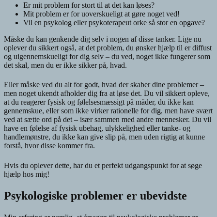
Er mit problem for stort til at det kan løses?
Mit problem er for uoverskueligt at gøre noget ved!
Vil en psykolog eller psykoterapeut orke så stor en opgave?
Måske du kan genkende dig selv i nogen af disse tanker. Lige nu
oplever du sikkert også, at det problem, du ønsker hjælp til er diffust
og uigennemskueligt for dig selv – du ved, noget ikke fungerer som
det skal, men du er ikke sikker på, hvad.
Eller måske ved du alt for godt, hvad der skaber dine problemer –
men noget ukendt afholder dig fra at løse det. Du vil sikkert opleve,
at du reagerer fysisk og følelsesmæssigt på måder, du ikke kan
gennemskue, eller som ikke virker rationelle for dig, men have svært
ved at sætte ord på det – især sammen med andre mennesker. Du vil
have en følelse af fysisk ubehag, ulykkelighed eller tanke- og
handlemønstre, du ikke kan give slip på, men uden rigtig at kunne
forstå, hvor disse kommer fra.
Hvis du oplever dette, har du et perfekt udgangspunkt for at søge
hjælp hos mig!
Psykologiske problemer er ubevidste