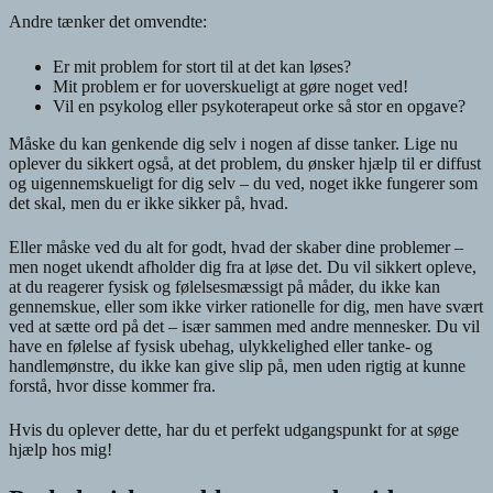
Andre tænker det omvendte:
Er mit problem for stort til at det kan løses?
Mit problem er for uoverskueligt at gøre noget ved!
Vil en psykolog eller psykoterapeut orke så stor en opgave?
Måske du kan genkende dig selv i nogen af disse tanker. Lige nu
oplever du sikkert også, at det problem, du ønsker hjælp til er diffust
og uigennemskueligt for dig selv – du ved, noget ikke fungerer som
det skal, men du er ikke sikker på, hvad.
Eller måske ved du alt for godt, hvad der skaber dine problemer –
men noget ukendt afholder dig fra at løse det. Du vil sikkert opleve,
at du reagerer fysisk og følelsesmæssigt på måder, du ikke kan
gennemskue, eller som ikke virker rationelle for dig, men have svært
ved at sætte ord på det – især sammen med andre mennesker. Du vil
have en følelse af fysisk ubehag, ulykkelighed eller tanke- og
handlemønstre, du ikke kan give slip på, men uden rigtig at kunne
forstå, hvor disse kommer fra.
Hvis du oplever dette, har du et perfekt udgangspunkt for at søge
hjælp hos mig!