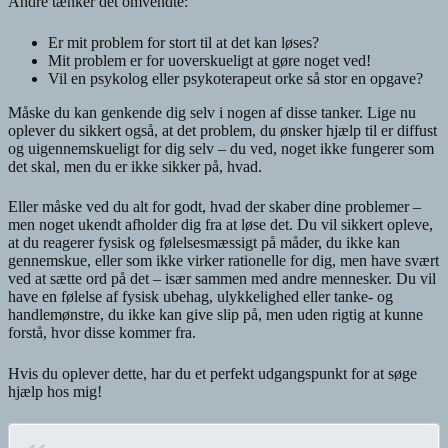
Andre tænker det omvendte:
Er mit problem for stort til at det kan løses?
Mit problem er for uoverskueligt at gøre noget ved!
Vil en psykolog eller psykoterapeut orke så stor en opgave?
Måske du kan genkende dig selv i nogen af disse tanker. Lige nu
oplever du sikkert også, at det problem, du ønsker hjælp til er diffust
og uigennemskueligt for dig selv – du ved, noget ikke fungerer som
det skal, men du er ikke sikker på, hvad.
Eller måske ved du alt for godt, hvad der skaber dine problemer –
men noget ukendt afholder dig fra at løse det. Du vil sikkert opleve,
at du reagerer fysisk og følelsesmæssigt på måder, du ikke kan
gennemskue, eller som ikke virker rationelle for dig, men have svært
ved at sætte ord på det – især sammen med andre mennesker. Du vil
have en følelse af fysisk ubehag, ulykkelighed eller tanke- og
handlemønstre, du ikke kan give slip på, men uden rigtig at kunne
forstå, hvor disse kommer fra.
Hvis du oplever dette, har du et perfekt udgangspunkt for at søge
hjælp hos mig!