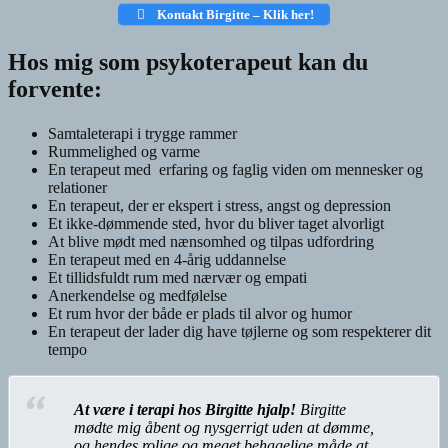
Kontakt Birgitte – Klik her!
Hos mig som psykoterapeut kan du
forvente:
Samtaleterapi i trygge rammer
Rummelighed og varme
En terapeut med erfaring og faglig viden om mennesker og
relationer
En terapeut, der er ekspert i stress, angst og depression
Et ikke-dømmende sted, hvor du bliver taget alvorligt
At blive mødt med nænsomhed og tilpas udfordring
En terapeut med en 4-årig uddannelse
Et tillidsfuldt rum med nærvær og empati
Anerkendelse og medfølelse
Et rum hvor der både er plads til alvor og humor
En terapeut der lader dig have tøjlerne og som respekterer dit
tempo
At være i terapi hos Birgitte hjalp!
Birgitte
mødte mig åbent og nysgerrigt uden at dømme,
og hendes rolige og meget behagelige måde at