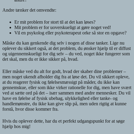
Andre tænker det omvendte:
Er mit problem for stort til at det kan løses?
Mit problem er for uoverskueligt at gøre noget ved!
Vil en psykolog eller psykoterapeut orke så stor en opgave?
Måske du kan genkende dig selv i nogen af disse tanker. Lige nu
oplever du sikkert også, at det problem, du ønsker hjælp til er diffust
og uigennemskueligt for dig selv – du ved, noget ikke fungerer som
det skal, men du er ikke sikker på, hvad.
Eller måske ved du alt for godt, hvad der skaber dine problemer –
men noget ukendt afholder dig fra at løse det. Du vil sikkert opleve,
at du reagerer fysisk og følelsesmæssigt på måder, du ikke kan
gennemskue, eller som ikke virker rationelle for dig, men have svært
ved at sætte ord på det – især sammen med andre mennesker. Du vil
have en følelse af fysisk ubehag, ulykkelighed eller tanke- og
handlemønstre, du ikke kan give slip på, men uden rigtig at kunne
forstå, hvor disse kommer fra.
Hvis du oplever dette, har du et perfekt udgangspunkt for at søge
hjælp hos mig!