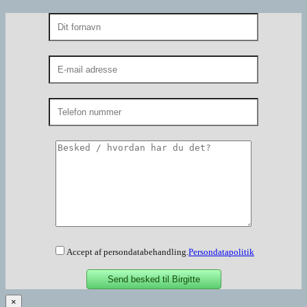
Accept af persondatabehandling.
Persondatapolitik
×