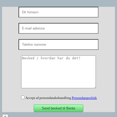
Accept af persondatabehandling.
Persondatapolitik
×