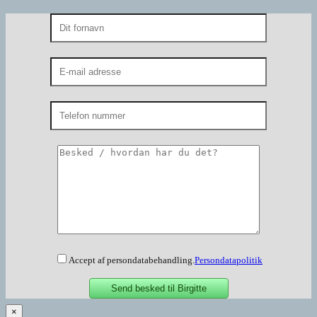
Accept af persondatabehandling.
Persondatapolitik
×