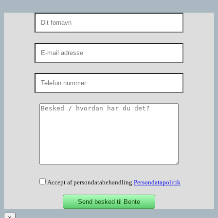
Accept af persondatabehandling.
Persondatapolitik
×