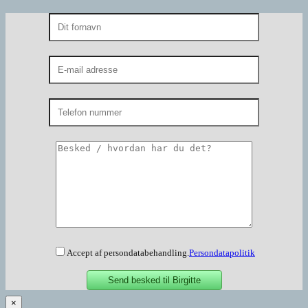
Accept af persondatabehandling.
Persondatapolitik
×