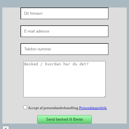
Accept af persondatabehandling.
Persondatapolitik
×