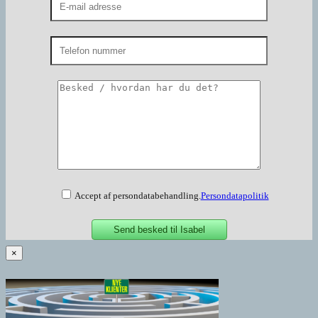
Accept af persondatabehandling.
Persondatapolitik
×